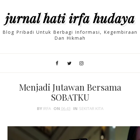
jurnal hati irfa hudaya
Blog Pribadi Untuk Berbagi Informasi, Kegembiraan
Dan Hikmah
Menjadi Jutawan Bersama
SOBATKU
BY
IRFA
ON
06.43
IN
SEKITAR KITA