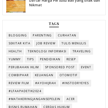
Daftar Harga Pie Susu Bali yang Enak dan
Nikmat
TAGS
BLOGGING
PARENTING
CURHATAN
SEKITAR KITA
JOB REVIEW
TULIS MENULIS
HEALTH
TEKNOLOGI INFORMASI
TRAVELING
YUMMY
TIPS
PENDIDIKAN
RESEP
PERUBAHAN IKLIM
SPONSORED POST
EVENT
COMBIPHAR
KEUANGAN
OTOMOTIF
REVIEW FILM
#AYOHIJRAH
#INSTODRYEYES
#LFAAPADETIK2024
#MATAKERINGJANGANSEPELEIN
ACER
BISNIS RUMAHAN
CERDAS HUKUM