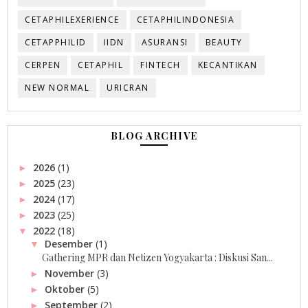
CETAPHILEXERIENCE
CETAPHILINDONESIA
CETAPPHILID
IIDN
ASURANSI
BEAUTY
CERPEN
CETAPHIL
FINTECH
KECANTIKAN
NEW NORMAL
URICRAN
BLOG ARCHIVE
2026
(1)
►
2025
(23)
►
2024
(17)
►
2023
(25)
►
2022
(18)
▼
Desember
(1)
▼
Gathering MPR dan Netizen Yogyakarta : Diskusi San...
November
(3)
►
Oktober
(5)
►
September
(2)
►