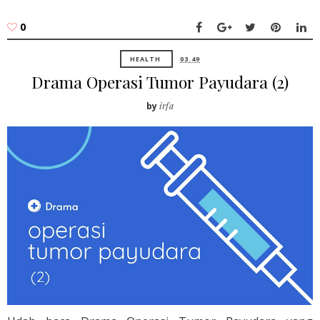
0
HEALTH
03.49
Drama Operasi Tumor Payudara (2)
by
irfa