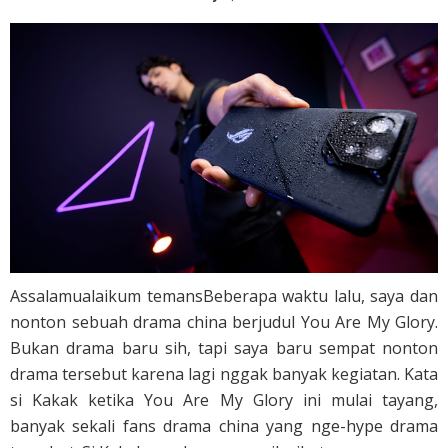
Assalamualaikum temansBeberapa waktu lalu, saya dan
nonton sebuah drama china berjudul You Are My Glory.
Bukan drama baru sih, tapi saya baru sempat nonton
drama tersebut karena lagi nggak banyak kegiatan. Kata
si Kakak ketika You Are My Glory ini mulai tayang,
banyak sekali fans drama china yang nge-hype drama