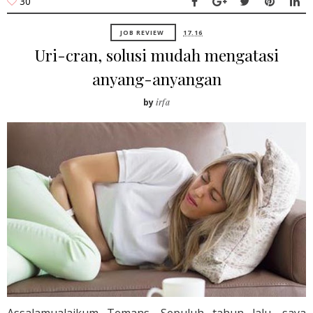
30
JOB REVIEW
17.16
Uri-cran, solusi mudah mengatasi
anyang-anyangan
by
irfa