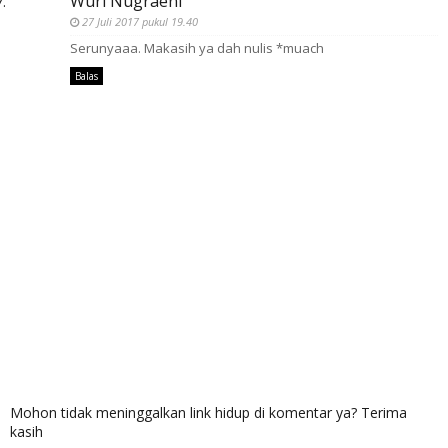
Wuri Nugraeni
27 Juli 2017 pukul 19.40
Serunyaaa. Makasih ya dah nulis *muach
Balas
Mohon tidak meninggalkan link hidup di komentar ya? Terima
kasih