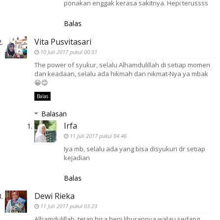
ponakan enggak kerasa sakitnya. Hepi terussss
Balas
Vita Pusvitasari
10 Juli 2017 pukul 00.51
The power of syukur, selalu Alhamdulillah di setiap momen
dan keadaan, selalu ada hikmah dan nikmat-Nya ya mbak
😀😊
Balas
Balasan
Irfa
11 Juli 2017 pukul 04.46
Iya mb, selalu ada yang bisa disyukuri dr setiap
kejadian
Balas
Dewi Rieka
11 Juli 2017 pukul 03.23
Alhamdulillah, tetap bisa hepi liburannya walau sedang