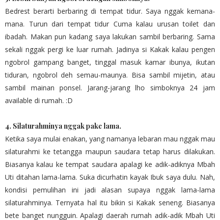
Bedrest berarti berbaring di tempat tidur. Saya nggak kemana-
mana. Turun dari tempat tidur Cuma kalau urusan toilet dan
ibadah. Makan pun kadang saya lakukan sambil berbaring. Sama
sekali nggak pergi ke luar rumah. Jadinya si Kakak kalau pengen
ngobrol gampang banget, tinggal masuk kamar ibunya, ikutan
tiduran, ngobrol deh semau-maunya. Bisa sambil mijetin, atau
sambil mainan ponsel. Jarang-jarang lho simboknya 24 jam
available di rumah. :D
4. Silaturahminya nggak pake lama
.
Ketika saya mulai enakan, yang namanya lebaran mau nggak mau
silaturahmi ke tetangga maupun saudara tetap harus dilakukan.
Biasanya kalau ke tempat saudara apalagi ke adik-adiknya Mbah
Uti ditahan lama-lama. Suka dicurhatin kayak Ibuk saya dulu. Nah,
kondisi pemulihan ini jadi alasan supaya nggak lama-lama
silaturahminya. Ternyata hal itu bikin si Kakak seneng. Biasanya
bete banget nungguin. Apalagi daerah rumah adik-adik Mbah Uti