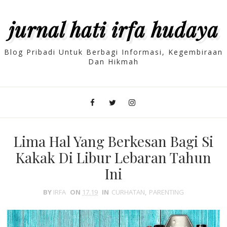
jurnal hati irfa hudaya
Blog Pribadi Untuk Berbagi Informasi, Kegembiraan
Dan Hikmah
Lima Hal Yang Berkesan Bagi Si
Kakak Di Libur Lebaran Tahun
Ini
BY
IRFA
ON
17.19
IN
CURHATAN
,
PARENTING