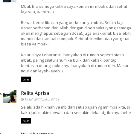
Mbak Irfa semoga ketika saya komen ini mbak udah sehat
lagi yaa, aamiin.. :)
Benar-benar liburan yang berkesan ya mbak. Selain lagi
dapat perhatian dari Allah dengan diberi sakit (yang semoga
akan menghapus sebagian dosa), juga anak-anak bisa lebih
mandiri dan tambah kompak. Sebuah kenikmatan yang luar
biasa ya mbak :)
Kalau saya Lebaran ini banyakan di rumah seperti biasa
mbak, paling silaturahum ke bulik dan kakak ipar tapi
bentaran doang, pokoknya banyakan di rumah deh. Makan
tidur dan leyeh-leyeh :)
Balas
Relita Aprisa
15 Juli 2017 pukul 07.59
Selalu ada hikmah ya mb dari setiap ujian yg mnimpa kita, si
kaka jadi makin dewasa dan semakin dekat dg ibu nya hehe
Balas