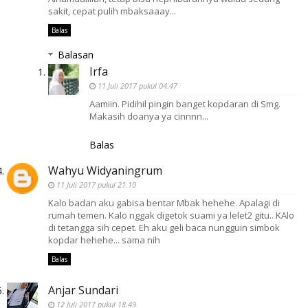
sakit, cepat pulih mbaksaaay...
Balas
Balasan
Irfa
11 Juli 2017 pukul 04.47
Aamiin. Pidihil pingin banget kopdaran di Smg.
Makasih doanya ya cinnnn...
Balas
Wahyu Widyaningrum
11 Juli 2017 pukul 21.10
Kalo badan aku gabisa bentar Mbak hehehe. Apalagi di
rumah temen. Kalo nggak digetok suami ya lelet2 gitu.. KAlo
di tetangga sih cepet. Eh aku geli baca nungguin simbok
kopdar hehehe... sama nih
Balas
Anjar Sundari
12 Juli 2017 pukul 18.49