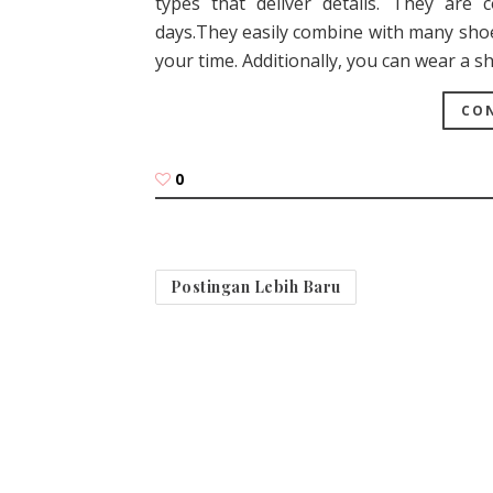
types that deliver details. They are
days.They easily combine with many shoes
your time. Additionally, you can wear a 
CON
0
Postingan Lebih Baru