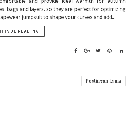
 comfortable and provide ideal warmth for autumn
, bags and layers, so they are perfect for optimizing
shapewear jumpsuit to shape your curves and add...
TINUE READING
Postingan Lama