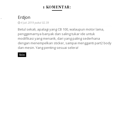
1 KOMENTAR:
Erdjon
4 Juli 2019 pukul 02.39
Betul sekali, apalagi yang CB 100, walaupun motor lama,
penggemarnya banyak dan saling tukar ide untuk
modifikasi yang menarik, dari yang paling sederhana
dengan menempelkan sticker, sampai mengganti part2 body
dan mesin. Yang penting sesuai selera!
Balas