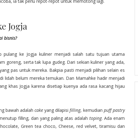
coba, ia tak perlu repot-repot untuk memotong lagi.
 Jogja
 bisnis?
 pulang ke Jogja kuliner menjadi salah satu tujuan utama
am goreng, serta tak lupa gudeg. Dari sekian kuliner yang ada,
g pas untuk mereka. Bakpia pasti menjadi pilihan selain es
s di lidah belum mereka temukan. Dan Mamahke hadir menjadi
yang khas Jogja karena disetiap kuenya ada rasa kacang hijau
ing bawah adalah
cake
yang dilapisi
filling
, kemudian
puff pastry
e menutup filling, dan yang paling atas adalah
toping
. Ada enam
chocolate, Green tea choco, Cheese, red velvet, tiramisu dan