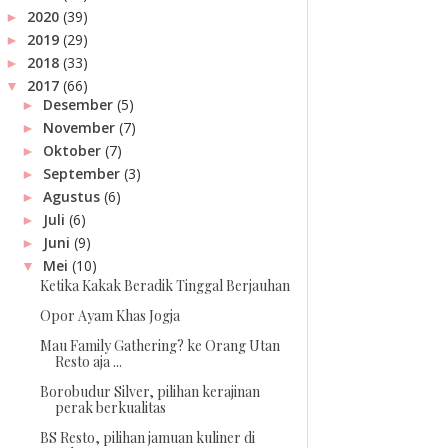
2020
(39)
►
2019
(29)
►
2018
(33)
►
2017
(66)
▼
Desember
(5)
►
November
(7)
►
Oktober
(7)
►
September
(3)
►
Agustus
(6)
►
Juli
(6)
►
Juni
(9)
►
Mei
(10)
▼
Ketika Kakak Beradik Tinggal Berjauhan
Opor Ayam Khas Jogja
Mau Family Gathering? ke Orang Utan
Resto aja ...
Borobudur Silver, pilihan kerajinan
perak berkualitas
BS Resto, pilihan jamuan kuliner di