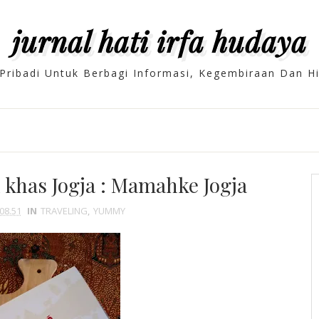
jurnal hati irfa hudaya
Pribadi Untuk Berbagi Informasi, Kegembiraan Dan 
h khas Jogja : Mamahke Jogja
08.51
IN
TRAVELING
,
YUMMY